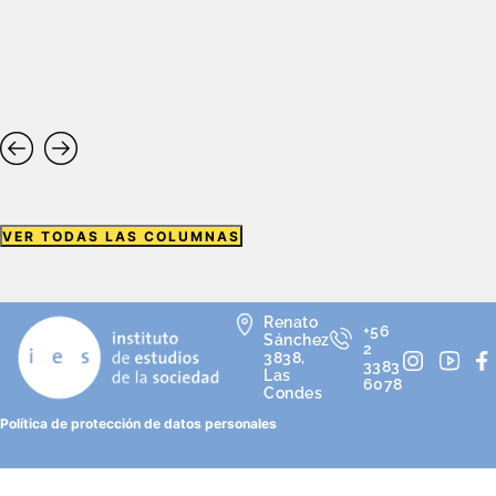
VER TODAS LAS COLUMNAS
Renato
+56
Sánchez
2
3838,
3383
Las
6078
Condes
Política de protección de datos personales