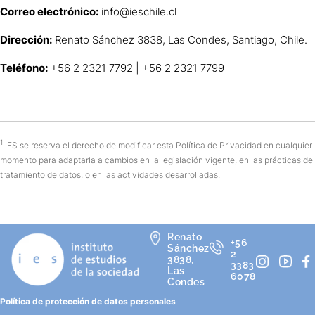
Correo electrónico:
info@ieschile.cl
Dirección:
Renato Sánchez 3838, Las Condes, Santiago, Chile.
Teléfono:
+56 2 2321 7792 | +56 2 2321 7799
1
IES se reserva el derecho de modificar esta Política de Privacidad en cualquier
momento para adaptarla a cambios en la legislación vigente, en las prácticas de
tratamiento de datos, o en las actividades desarrolladas.
Renato
+56
Sánchez
2
3838,
3383
Las
6078
Condes
Política de protección de datos personales