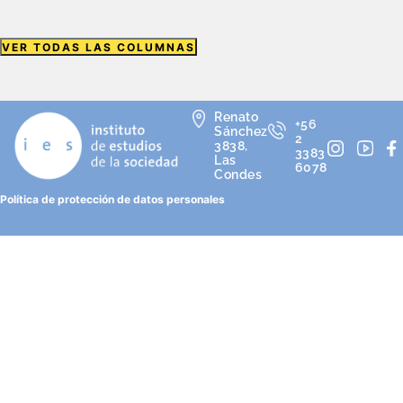
VER TODAS LAS COLUMNAS
Renato
+56
Sánchez
2
3838,
3383
Las
6078
Condes
Política de protección de datos personales