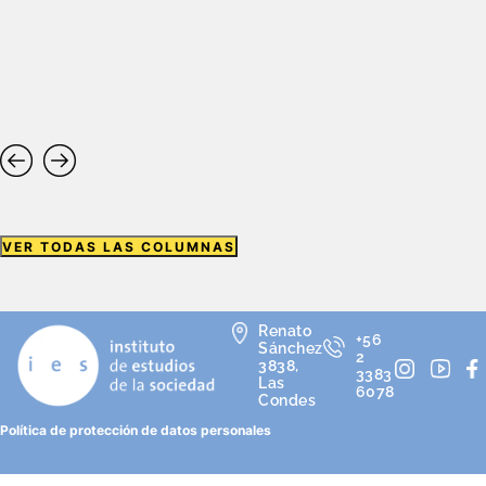
VER TODAS LAS COLUMNAS
Renato
+56
Sánchez
2
3838,
3383
Las
6078
Condes
Política de protección de datos personales