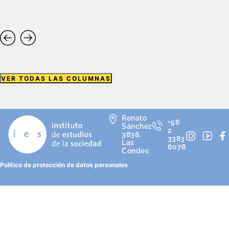
VER TODAS LAS COLUMNAS
Renato
+56
Sánchez
2
3838,
3383
Las
6078
Condes
Política de protección de datos personales