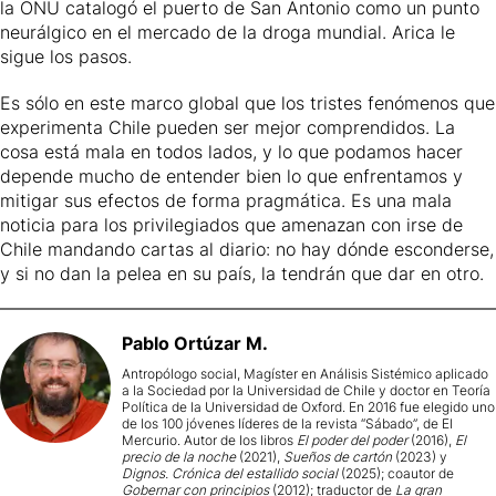
la ONU catalogó el puerto de San Antonio como un punto
neurálgico en el mercado de la droga mundial. Arica le
sigue los pasos.
Es sólo en este marco global que los tristes fenómenos que
experimenta Chile pueden ser mejor comprendidos. La
cosa está mala en todos lados, y lo que podamos hacer
depende mucho de entender bien lo que enfrentamos y
mitigar sus efectos de forma pragmática. Es una mala
noticia para los privilegiados que amenazan con irse de
Chile mandando cartas al diario: no hay dónde esconderse,
y si no dan la pelea en su país, la tendrán que dar en otro.
Pablo
Ortúzar M.
Antropólogo social, Magíster en Análisis Sistémico aplicado
a la Sociedad por la Universidad de Chile y doctor en Teoría
Política de la Universidad de Oxford. En 2016 fue elegido uno
de los 100 jóvenes líderes de la revista “Sábado”, de El
Mercurio. Autor de los libros
El poder del poder
(2016),
El
precio de la noche
(2021),
Sueños de cartón
(2023) y
Dignos. Crónica del estallido social
(2025); coautor de
Gobernar con principios
(2012); traductor de
La gran