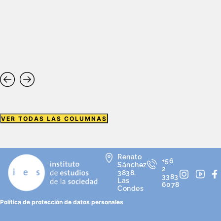
VER TODAS LAS COLUMNAS
Renato
+56
Sánchez
2
3838,
3383
Las
6078
Condes
Política de protección de datos personales