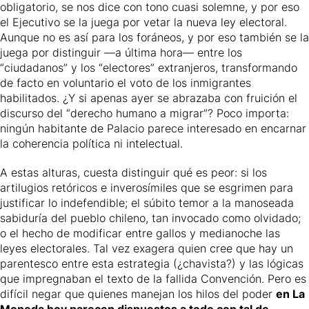
obligatorio, se nos dice con tono cuasi solemne, y por eso
el Ejecutivo se la juega por vetar la nueva ley electoral.
Aunque no es así para los foráneos, y por eso también se la
juega por distinguir —a última hora— entre los
“ciudadanos” y los “electores” extranjeros, transformando
de facto en voluntario el voto de los inmigrantes
habilitados. ¿Y si apenas ayer se abrazaba con fruición el
discurso del “derecho humano a migrar”? Poco importa:
ningún habitante de Palacio parece interesado en encarnar
la coherencia política ni intelectual.
A estas alturas, cuesta distinguir qué es peor: si los
artilugios retóricos e inverosímiles que se esgrimen para
justificar lo indefendible; el súbito temor a la manoseada
sabiduría del pueblo chileno, tan invocado como olvidado;
o el hecho de modificar entre gallos y medianoche las
leyes electorales. Tal vez exagera quien cree que hay un
parentesco entre esta estrategia (¿chavista?) y las lógicas
que impregnaban el texto de la fallida Convención. Pero es
difícil negar que quienes manejan los hilos del poder
en La