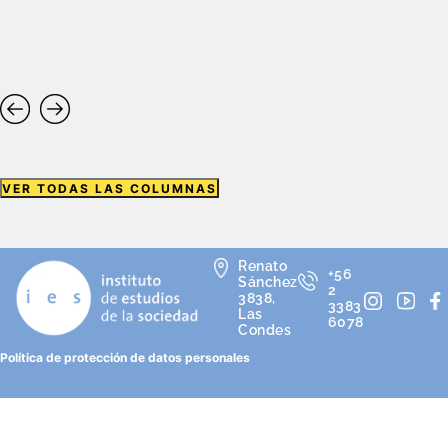
VER TODAS LAS COLUMNAS
Renato
+56
Sánchez
2
3838,
3383
Las
6078
Condes
Política de protección de datos personales