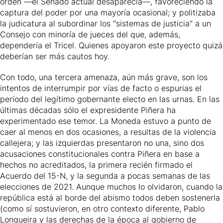
orden —el Senado actual desaparecía—, favoreciendo la
captura del poder por una mayoría ocasional; y politizaba
la judicatura al subordinar los "sistemas de justicia" a un
Consejo con minoría de jueces del que, además,
dependería el Tricel. Quienes apoyaron este proyecto quizá
deberían ser más cautos hoy.
Con todo, una tercera amenaza, aún más grave, son los
intentos de interrumpir por vías de facto o espurias el
período del legítimo gobernante electo en las urnas. En las
últimas décadas sólo el expresidente Piñera ha
experimentado ese temor. La Moneda estuvo a punto de
caer al menos en dos ocasiones, a resultas de la violencia
callejera; y las izquierdas presentaron no una, sino dos
acusaciones constitucionales contra Piñera en base a
hechos no acreditados, la primera recién firmado el
Acuerdo del 15-N, y la segunda a pocas semanas de las
elecciones de 2021. Aunque muchos lo olvidaron, cuando la
república está al borde del abismo todos deben sostenerla
(como sí sostuvieron, en otro contexto diferente, Pablo
Longueira y las derechas de la época al gobierno de