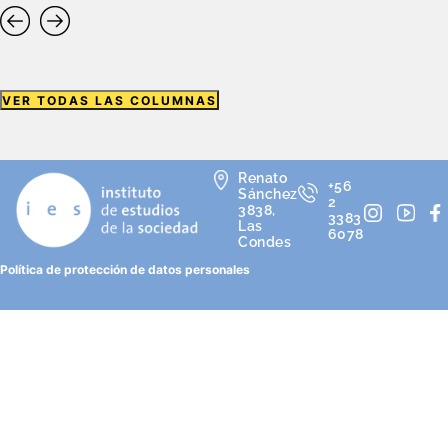
VER TODAS LAS COLUMNAS
Renato
+56
Sánchez
2
3838,
3383
Las
6078
Condes
Política de protección de datos personales