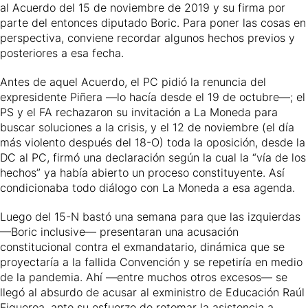
al Acuerdo del 15 de noviembre de 2019 y su firma por
parte del entonces diputado Boric. Para poner las cosas en
perspectiva, conviene recordar algunos hechos previos y
posteriores a esa fecha.
Antes de aquel Acuerdo, el PC pidió la renuncia del
expresidente Piñera —lo hacía desde el 19 de octubre—; el
PS y el FA rechazaron su invitación a La Moneda para
buscar soluciones a la crisis, y el 12 de noviembre (el día
más violento después del 18-O) toda la oposición, desde la
DC al PC, firmó una declaración según la cual la “vía de los
hechos” ya había abierto un proceso constituyente. Así
condicionaba todo diálogo con La Moneda a esa agenda.
Luego del 15-N bastó una semana para que las izquierdas
—Boric inclusive— presentaran una acusación
constitucional contra el exmandatario, dinámica que se
proyectaría a la fallida Convención y se repetiría en medio
de la pandemia. Ahí —entre muchos otros excesos— se
llegó al absurdo de acusar al exministro de Educación Raúl
Figueroa, ante su esfuerzo de retomar la asistencia a