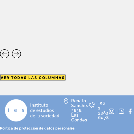
VER TODAS LAS COLUMNAS
Renato
+56
Sánchez
2
3838,
3383
Las
6078
Condes
Política de protección de datos personales