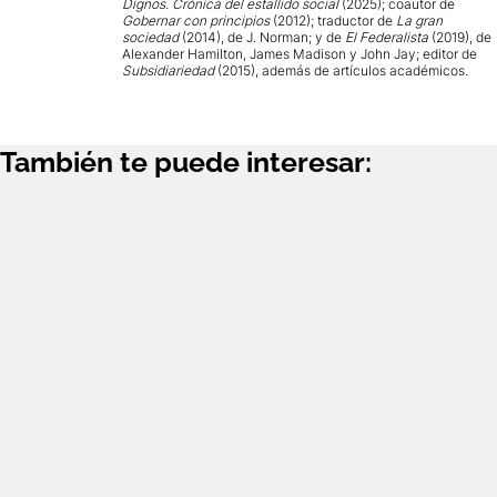
Dignos. Crónica del estallido social
(2025); coautor de
Gobernar con principios
(2012); traductor de
La gran
sociedad
(2014), de J. Norman; y de
El Federalista
(2019), de
Alexander Hamilton, James Madison y John Jay; editor de
Subsidiariedad
(2015), además de artículos académicos.
También te puede interesar: