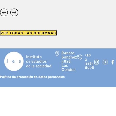
VER TODAS LAS COLUMNAS
Renato
+56
Sánchez
2
3838,
3383
Las
6078
Condes
Política de protección de datos personales