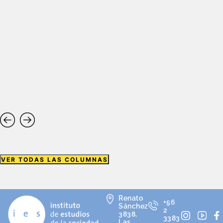
VER TODAS LAS COLUMNAS
Renato
+56
Sánchez
2
3838,
3383
Las