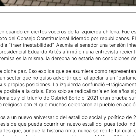
n cuando en ciertos voceros de la izquierda chilena. Fue e
exto del Consejo Constitucional liderado por republicanos. 
día “traer inestabilidad”. Asumía el senador una tensión in
 presidencial Eduardo Artés afirmó en una entrevista recient
premisa es la misma: la derecha no estaría en condiciones de 
ía dicha paz. Eso explica que se asumiera como representant
 sector que no quiso advertir que, al apelar a un “parlamen
 sus propias posiciones. La izquierda confundió –trágicamen
posible a la crisis. Esto solo se radicalizaría en los años si
ionales y el triunfo de Gabriel Boric el 2021 eran prueba s
seudo religioso con el que muchos celebraron al pueblo en acci
s a un nuevo aniversario del estallido social y político de
esis de que pueda ocurrir un nuevo estallido, pues todo in
les que, aunque la historia rima, nunca se repite tal cual,