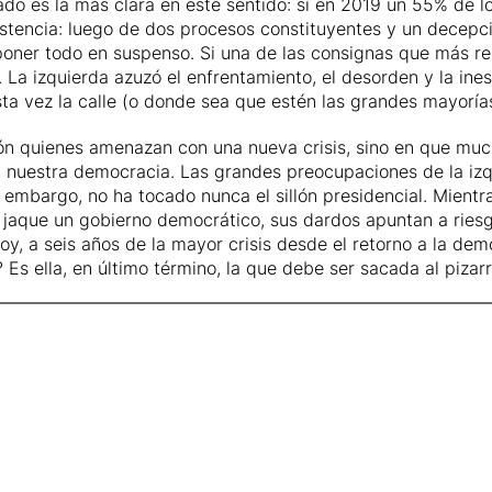
do es la más clara en este sentido: si en 2019 un 55% de lo
stencia: luego de dos procesos constituyentes y un decepci
oner todo en suspenso. Si una de las consignas que más res
 La izquierda azuzó el enfrentamiento, el desorden y la inest
sta vez la calle (o donde sea que estén las grandes mayorí
ón quienes amenazan con una nueva crisis, sino en que muc
 nuestra democracia. Las grandes preocupaciones de la izqu
n embargo, no ha tocado nunca el sillón presidencial. Mientr
n jaque un gobierno democrático, sus dardos apuntan a rie
hoy, a seis años de la mayor crisis desde el retorno a la dem
 Es ella, en último término, la que debe ser sacada al pizarr