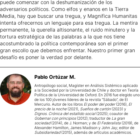
puede comenzar con la deshumanización de los
adversarios políticos. Como elfos y enanos en la Tierra
Media, hay que buscar una tregua, y Magnifica Humanitas
intenta ofrecernos un lenguaje para esa tregua. La mentira
permanente, la querella altisonante, el ruido minutero y la
tortura estratégica de las palabras a la que nos tiene
acostumbrado la política contemporánea son el primer
gran escollo que debemos enfrentar. Nuestro primer gran
desafío es poner la verdad por delante.
Pablo
Ortúzar M.
Antropólogo social, Magíster en Análisis Sistémico aplicado
a la Sociedad por la Universidad de Chile y doctor en Teoría
Política de la Universidad de Oxford. En 2016 fue elegido uno
de los 100 jóvenes líderes de la revista “Sábado”, de El
Mercurio. Autor de los libros
El poder del poder
(2016),
El
precio de la noche
(2021),
Sueños de cartón
(2023) y
Dignos. Crónica del estallido social
(2025); coautor de
Gobernar con principios
(2012); traductor de
La gran
sociedad
(2014), de J. Norman; y de
El Federalista
(2019), de
Alexander Hamilton, James Madison y John Jay; editor de
Subsidiariedad
(2015), además de artículos académicos.