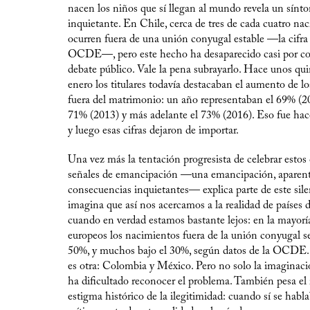
nacen los niños que sí llegan al mundo revela un sín
inquietante. En Chile, cerca de tres de cada cuatro na
ocurren fuera de una unión conyugal estable —la cifra 
OCDE—, pero este hecho ha desaparecido casi por co
debate público. Vale la pena subrayarlo. Hace unos qu
enero los titulares todavía destacaban el aumento de l
fuera del matrimonio: un año representaban el 69% (20
71% (2013) y más adelante el 73% (2016). Eso fue hac
y luego esas cifras dejaron de importar.
Una vez más la tentación progresista de celebrar esto
señales de emancipación —una emancipación, aparent
consecuencias inquietantes— explica parte de este sile
imagina que así nos acercamos a la realidad de países d
cuando en verdad estamos bastante lejos: en la mayoría
europeos los nacimientos fuera de la unión conyugal se
50%, y muchos bajo el 30%, según datos de la OCDE. 
es otra: Colombia y México. Pero no solo la imaginaci
ha dificultado reconocer el problema. También pesa el 
estigma histórico de la ilegitimidad: cuando sí se habl