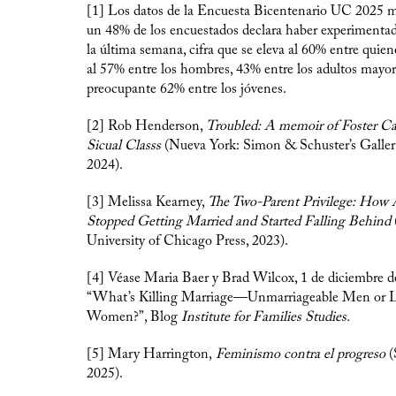
[1] Los datos de la Encuesta Bicentenario UC 2025 
un 48% de los encuestados declara haber experimenta
la última semana, cifra que se eleva al 60% entre quien
al 57% entre los hombres, 43% entre los adultos mayor
preocupante 62% entre los jóvenes.
[2] Rob Henderson,
Troubled: A memoir of Foster Ca
Sicual Classs
(Nueva York: Simon & Schuster’s Galler
2024).
[3] Melissa Kearney,
The Two-Parent Privilege: How
Stopped Getting Married and Started Falling Behind
University of Chicago Press, 2023).
[4] Véase Maria Baer y Brad Wilcox, 1 de diciembre d
“What’s Killing Marriage—Unmarriageable Men or L
Women?”, Blog
Institute for Families Studies.
[5] Mary Harrington,
Feminismo contra el progreso
(
2025).