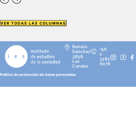
VER TODAS LAS COLUMNAS
Renato
+56
Sánchez
2
3838,
3383
Las
6078
Condes
Política de protección de datos personales