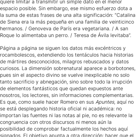
quiere limitar a transmitir un simple dato en el menor
espacio posible. Sin embargo, ese mismo esfuerzo dota a
la suma de estas frases de una alta significación: “Catalina
de Siena era la más pequeña en una familia de veinticinco
hermanos. / Genoveva de París era vegetariana. / A san
Roque lo alimentaba un perro. /
Teresa de Ávila
levitaba”.
Página a página se siguen los datos más excéntricos y
rocambolescos, extendiendo los tentáculos hacia historias
de mártires desconocidos, milagros rebuscados y datos
curiosos. La dimensión sobrenatural aparece a borbotones,
pues sin el aspecto divino se vuelve inexplicable no solo
tanto sacrificio y abnegación, sino sobre todo la irrupción
de elementos fantásticos que quedan expuestos ante
nosotros, los lectores, sin informaciones complementarias.
Es que, como suele hacer Romero en sus
Apuntes
, aquí no
se está desplegando historia oficial ni académica: no
importan las fuentes ni las notas al pie, no es relevante la
congruencia con otros discursos ni menos aún la
posibilidad de comprobar factualmente los hechos aquí
signados. El objetivo apunta a otra dirección: hacer que el