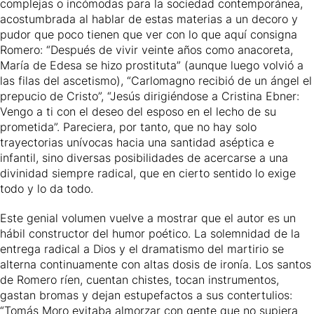
complejas o incómodas para la sociedad contemporánea,
acostumbrada al hablar de estas materias a un decoro y
pudor que poco tienen que ver con lo que aquí consigna
Romero: “Después de vivir veinte años como anacoreta,
María de Edesa se hizo prostituta” (aunque luego volvió a
las filas del ascetismo), “
Carlomagno
recibió de un ángel el
prepucio de Cristo”, “Jesús dirigiéndose a Cristina Ebner:
Vengo a ti con el deseo del esposo en el lecho de su
prometida”. Pareciera, por tanto, que no hay solo
trayectorias unívocas hacia una santidad aséptica e
infantil, sino diversas posibilidades de acercarse a una
divinidad siempre radical, que en cierto sentido lo exige
todo y lo da todo.
Este genial volumen vuelve a mostrar que el autor es un
hábil constructor del humor poético. La solemnidad de la
entrega radical a Dios y el dramatismo del martirio se
alterna continuamente con altas dosis de ironía. Los santos
de Romero ríen, cuentan chistes, tocan instrumentos,
gastan bromas y dejan estupefactos a sus contertulios:
“
Tomás Moro
evitaba almorzar con gente que no supiera