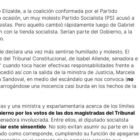
o Elizalde, a la coalición conformada por el Partido
sa ocasión, un muy molesto Partido Socialista (PS) acusó a
esistas. Pero aquello cambió rápidamente luego de Gabriel
n con la tienda socialista. Serían parte del Gobierno, a la
tico.
de declara una vez más sentirse humillado y molesto. El
 del Tribunal Constitucional, de Isabel Allende, senadora e
o” cuando toca hacer efectivas responsabilidades frente a
edió así con la salida de la ministra de Justicia, Marcela
cela Sandoval, en medio del escándalo que nos convoca (
no
 arrogándose una inocencia casi burda en los hechos de la
as y una ministra y exparlamentaria acerca de los límites
bierno por los votos de las dos magistradas del Tribunal
senadora involucrada. Entre ellos, el diputado socialista
iar este sinsentido
. No solo evitan asumir su parte en la
brado como corresponde, cumpliendo su función de apegarse