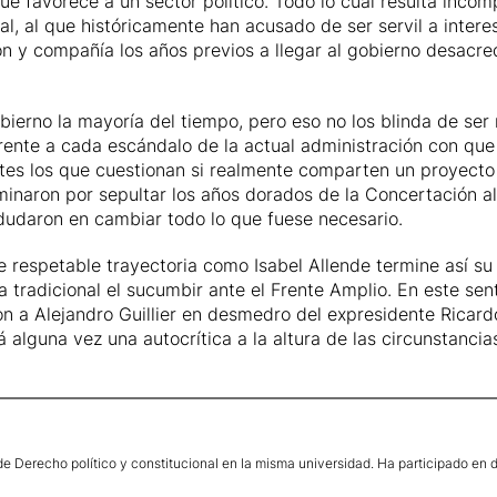
e favorece a un sector político. Todo lo cual resulta incom
unal, al que históricamente han acusado de ser servil a inte
y compañía los años previos a llegar al gobierno desacredi
Gobierno la mayoría del tiempo, pero eso no los blinda de s
nte a cada escándalo de la actual administración con que 
itantes los que cuestionan si realmente comparten un proyect
minaron por sepultar los años dorados de la Concertación al
 dudaron en cambiar todo lo que fuese necesario.
e respetable trayectoria como Isabel Allende termine así su 
a tradicional el sucumbir ante el Frente Amplio. En este se
on a Alejandro Guillier en desmedro del expresidente Ricard
á alguna vez una autocrítica a la altura de las circunstanci
 Derecho político y constitucional en la misma universidad. Ha participado en div