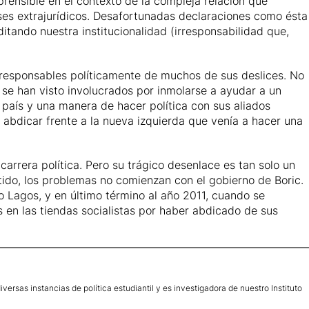
prensible en el contexto de la compleja relación que
reses extrajurídicos. Desafortunadas declaraciones como ésta
tando nuestra institucionalidad (irresponsabilidad que,
er responsables políticamente de muchos de sus deslices. No
se han visto involucrados por inmolarse a ayudar a un
o país y una manera de hacer política con sus aliados
 abdicar frente a la nueva izquierda que venía a hacer una
carrera política. Pero su trágico desenlace es tan solo un
ntido, los problemas no comienzan con el gobierno de Boric.
o Lagos, y en último término al año 2011, cuando se
as en las tiendas socialistas por haber abdicado de sus
ersas instancias de política estudiantil y es investigadora de nuestro Instituto