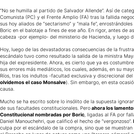
“No se humilla al partido de Salvador Allende”. Así de categó
Comunista (PC) y el Frente Amplio (FA) tras la fallida nego
sus hoy aliados de “sectarismo” y “mala fe”, enrostrándole
Boric en el balotaje a fines de ese año. En rigor, antes de a
cabeza -por ejemplo- del ministerio de Hacienda, y luego d
Hoy, luego de las devastadoras consecuencias de la frustra
escándalo tuvo como resultado la salida de la ministra Maya
hija del expresidente. Ahora, es cierto que ya es costumbre
sus errores más mediáticos, los cuales, además, en su mayor
Ríos, tras los indultos -facultad exclusiva y discrecional 
olvidemos el caso Monsalve
). Sin embargo, en esta ocasi
causa.
Mucho se ha escrito sobre lo insólito de la supuesta ignora
de sus facultades constitucionales. Pero
ahora los lamentos
Constitucional nombradas por Boric
, ligadas al FA por fa
Daniel Manouchehri, que calificó el hecho de
“vergonzoso”
.
culpa por el escándalo de la compra, sino que se muestra