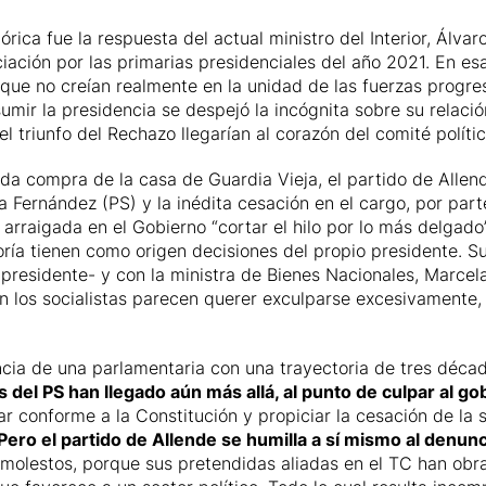
rica fue la respuesta del actual ministro del Interior, Álvar
ciación por las primarias presidenciales del año 2021. En e
s que no creían realmente en la unidad de las fuerzas progr
sumir la presidencia se despejó la incógnita sobre su relació
el triunfo del Rechazo llegarían al corazón del comité polí
da compra de la casa de Guardia Vieja, el partido de Allen
 Fernández (PS) y la inédita cesación en el cargo, por parte
 arraigada en el Gobierno “cortar el hilo por lo más delgad
ía tienen como origen decisiones del propio presidente. Suc
del presidente- y con la ministra de Bienes Nacionales, Mar
ón los socialistas parecen querer exculparse excesivamente,
ncia de una parlamentaria con una trayectoria de tres décad
 del PS han llegado aún más allá, al punto de culpar al go
llar conforme a la Constitución y propiciar la cesación de la 
Pero el partido de Allende se humilla a sí mismo al denunc
n molestos, porque sus pretendidas aliadas en el TC han o