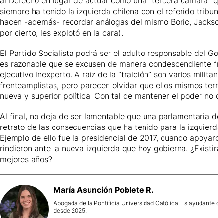
al Derecho en lugar de actuar como una “tercera cámara” qu
siempre ha tenido la izquierda chilena con el referido trib
hacen -además- recordar análogas del mismo Boric, Jackson 
por cierto, les explotó en la cara).
El Partido Socialista podrá ser el adulto responsable del 
es razonable que se excusen de manera condescendiente fre
ejecutivo inexperto. A raíz de la “traición” son varios mil
frenteamplistas, pero parecen olvidar que ellos mismos ter
nueva y superior política. Con tal de mantener el poder no
Al final, no deja de ser lamentable que una parlamentaria d
retrato de las consecuencias que ha tenido para la izquierd
Ejemplo de ello fue la presidencial de 2017, cuando apoyar
rindieron ante la nueva izquierda que hoy gobierna. ¿Existir
mejores años?
María
Asunción Poblete R.
Abogada de la Pontificia Universidad Católica. Es ayudante de
desde 2025.